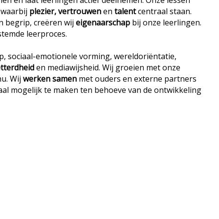
en en laat leerlingen actief deelnemen. Onze lessen
, waarbij
plezier, vertrouwen
en
talent
centraal staan.
n begrip, creëren wij
eigenaarschap
bij onze leerlingen.
stemde leerproces.
, sociaal-emotionele vorming, wereldoriëntatie,
etterdheid
en mediawijsheid. Wij groeien met onze
nu. Wij
werken samen
met ouders en externe partners
aal mogelijk te maken ten behoeve van de ontwikkeling