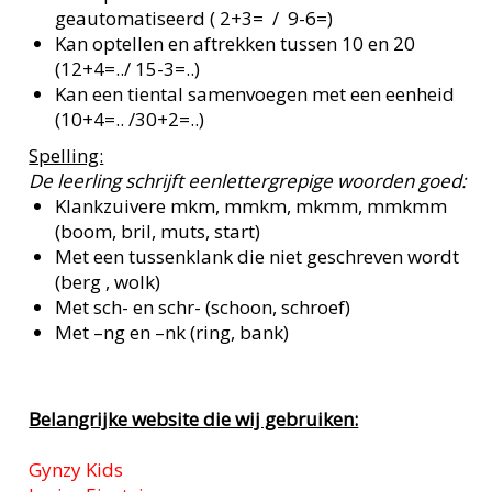
geautomatiseerd ( 2+3= / 9-6=)
Kan optellen en aftrekken tussen 10 en 20
(12+4=../ 15-3=..)
Kan een tiental samenvoegen met een eenheid
(10+4=.. /30+2=..)
Spelling:
De leerling schrijft eenlettergrepige woorden goed:
Klankzuivere mkm, mmkm, mkmm, mmkmm
(boom, bril, muts, start)
Met een tussenklank die niet geschreven wordt
(berg , wolk)
Met sch- en schr- (schoon, schroef)
Met –ng en –nk (ring, bank)
Belangrijke website die wij gebruiken:
Gynzy Kids